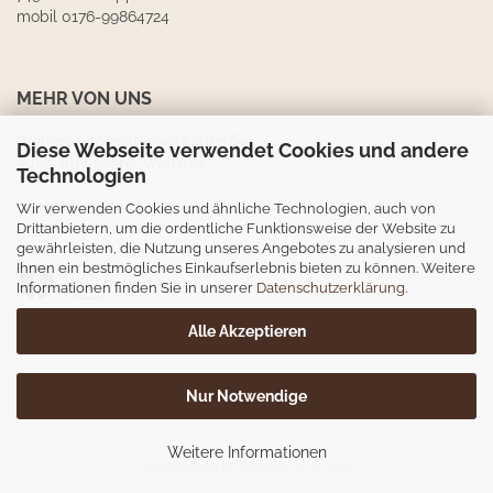
mobil 0176-99864724
MEHR VON UNS
Weitere Informationen finden Sie
Diese Webseite verwendet Cookies und andere
auch auf unserer Website:
Technologien
www.schreiner-loeffler.de
Wir verwenden Cookies und ähnliche Technologien, auch von
Drittanbietern, um die ordentliche Funktionsweise der Website zu
gewährleisten, die Nutzung unseres Angebotes zu analysieren und
Ihnen ein bestmögliches Einkaufserlebnis bieten zu können. Weitere
Informationen finden Sie in unserer
Datenschutzerklärung
.
Alle Akzeptieren
Nur Notwendige
Weitere Informationen
Internetshop
by Gambio.de © 2026